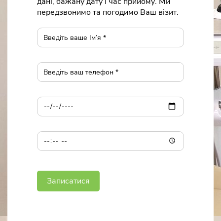
дані, бажану дату і час прийому. Ми
передзвонимо та погодимо Ваш візит.
Записатися