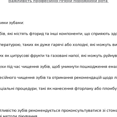
Важливість професійної гігієни порожнини рота
вими зубами:
бів, які містять фторид та інші компоненти, що сприяють здо
мпературою, таких як дуже гарячі або холодні, які можуть 
 як цитрусові фрукти та газовані напої, які можуть руйнув
рухи під час чищення зубів, щоб уникнути пошкодження емал
есійного чищення зубів та отримання рекомендацій щодо лі
іальні процедури, такі як нанесення фторлаку або пломбув
тливістю зубів рекомендується проконсультуватися зі сто
і методи лікування.