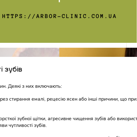
і зубів
ин. Деякі з них включають:
ерез стирання емалі, рецесію ясен або інші причини, що пр
рсткої зубної щітки, агресивне чищення зубів або викори
ви чутливості зубів.